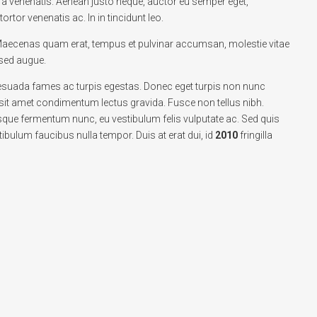
 venenatis. Aenean justo neque, auctor eu semper eget,
ortor venenatis ac. In in tincidunt leo.
 Maecenas quam erat, tempus et pulvinar accumsan, molestie vitae
 sed augue.
lesuada fames ac turpis egestas. Donec eget turpis non nunc
e sit amet condimentum lectus gravida. Fusce non tellus nibh.
sque fermentum nunc, eu vestibulum felis vulputate ac. Sed quis
tibulum faucibus nulla tempor. Duis at erat dui, id
2010
fringilla