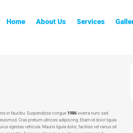
Home
About Us
Services
Galle
rimis in faucibu. Suspendisse congue
1986
viverra nunc sed
 euismod. Cras pretium ultricies adipiscing. Etiam id dolor ligula.
rus egestas vehicula. Mauris ligula dolor, facilisis vel varius sit