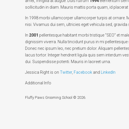
amet, fringilla at augue. Duis rutrum
1994
elementum sem a
sollicitudin in diam. Mauris mattis porta quam, id placerat t
In 1998 morbi ullamcorper ullamcorper turpis at ornare.
nisi. Vivamus dui sem, ultricies eget vehicula sed, gravida
In
2001
pellentesque habitant morbi tristique "SEO" et ma
dignissim viverra. Nulla tincidunt purus in mi pellentesqu
Donec nec ipsum leo, nec pretium dolor. Aliquam pellente
lacus tortor. Integer hendrerit ligula quis sem interdum ves
dui. Suspendisse potenti. Mauris in laoreet urna.
Jessica Right is on
Twitter
,
Facebook
and
LinkedIn
Additional Info
Fluffy Paws Grooming School
© 2026.