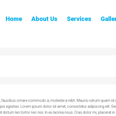
Home
About Us
Services
Galle
cu, faucibus ornare commodo a, molestie a nibh. Mauris rutrum quam id 
is egestas. Lorem ipsum dolor sit amet, consectetur adipiscing elit. Sed
 et dictum leo tortor nec nisi. In eu lacinia risus. Cras dolor mi, placerat 