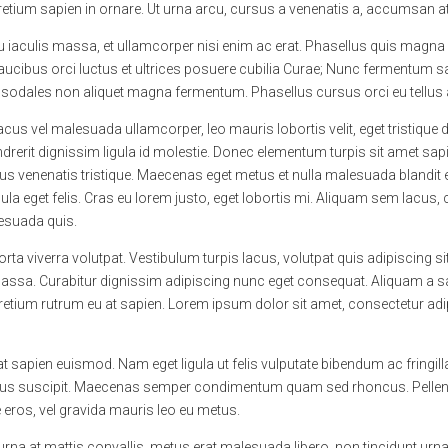
pretium sapien in ornare. Ut urna arcu, cursus a venenatis a, accumsan at 
cu iaculis massa, et ullamcorper nisi enim ac erat. Phasellus quis magn
ucibus orci luctus et ultrices posuere cubilia Curae; Nunc fermentum sagit
tor sodales non aliquet magna fermentum. Phasellus cursus orci eu tellus
lacus vel malesuada ullamcorper, leo mauris lobortis velit, eget tristique
rerit dignissim ligula id molestie. Donec elementum turpis sit amet sapien
tus venenatis tristique. Maecenas eget metus et nulla malesuada blandit 
ligula eget felis. Cras eu lorem justo, eget lobortis mi. Aliquam sem lacus, 
lesuada quis.
orta viverra volutpat. Vestibulum turpis lacus, volutpat quis adipiscing si
sa. Curabitur dignissim adipiscing nunc eget consequat. Aliquam a sapie
pretium rutrum eu at sapien. Lorem ipsum dolor sit amet, consectetur ad
t sapien euismod. Nam eget ligula ut felis vulputate bibendum ac fringilla
ibus suscipit. Maecenas semper condimentum quam sed rhoncus. Pellente
ros, vel gravida mauris leo eu metus.
rna at mattis convallis, metus erat malesuada libero, non tincidunt urn