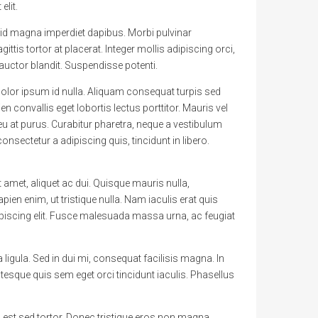
elit.
a id magna imperdiet dapibus. Morbi pulvinar
tis tortor at placerat. Integer mollis adipiscing orci,
 auctor blandit. Suspendisse potenti.
 dolor ipsum id nulla. Aliquam consequat turpis sed
 convallis eget lobortis lectus porttitor. Mauris vel
eu at purus. Curabitur pharetra, neque a vestibulum
consectetur a adipiscing quis, tincidunt in libero.
t amet, aliquet ac dui. Quisque mauris nulla,
n enim, ut tristique nulla. Nam iaculis erat quis
ipiscing elit. Fusce malesuada massa urna, ac feugiat
 ligula. Sed in dui mi, consequat facilisis magna. In
sque quis sem eget orci tincidunt iaculis. Phasellus
a est sed tortor. Donec tristique eros non magna