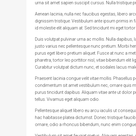
urna sit amet sapien suscipit cursus. Nulla tristique 
Aenean lacinia, nulla nec faucibus egestas, libero ar
dignissim tristique. Vestibulum ante ipsum primis in fa
id molestie elit aliquam at. Sed tincidunt mi eget tor
Duis volutpat pulvinar urna ac mollis. Nulla dapibus, 
justo varius nec pellentesque nunc pretium. Morbi hend
purus eget libero pretium aliquet. Fusce at nunc a me
pharetra, tortor leo porttitor nisl, vitae bibendum elit 
Curabitur volutpat dictum nunc, et sodales lacus ma
Praesent lacinia congue velit vitae mollis. Phasellus p
condimentum sit amet vestibulum nec, ornare quis mas
purus tincidunt dapibus. Aliquam vitae ante ut dolor 
tellus. Vivamus eget aliquam odio.
Pellentesque aliquet libero eu arcu iaculis ut consequa
hac habitasse platea dictumst. Donec tristique fauc
ornare, odio a rhoncus bibendum, nunc enim congue e
Vestibulum sit amet feugiat metus. Aliquam egestas, u