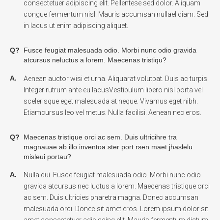
consectetuer adipiscing elit. Pellentese sed dolor. Aliquam
congue fermentum nisl. Mauris accumsan nullael diam. Sed
in lacus ut enim adipiscing aliquet.
Q?
Fusce feugiat malesuada odio. Morbi nunc odio gravida
atcursus neluctus a lorem. Maecenas tristiqu?
A.
Aenean auctor wisi et urna. Aliquarat volutpat. Duis ac turpis.
Integer rutrum ante eu lacusVestibulum libero nisl porta vel
scelerisque eget malesuada at neque. Vivamus eget nibh.
Etiamcursus leo vel metus. Nulla facilisi. Aenean nec eros.
Q?
Maecenas tristique orci ac sem. Duis ultricihre tra
magnauae ab illo inventoa ster port rsen maet jhaslelu
misleui portau?
A.
Nulla dui. Fusce feugiat malesuada odio. Morbi nunc odio
gravida atcursus nec luctus a lorem. Maecenas tristique orci
ac sem. Duis ultricies pharetra magna. Donec accumsan
malesuada orci. Donec sit amet eros. Lorem ipsum dolor sit