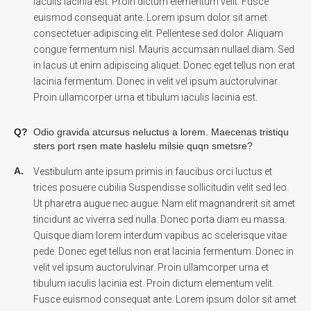
iaculis lacinia est. Proin dictum elementum velit. Fusce
euismod consequat ante. Lorem ipsum dolor sit amet
consectetuer adipiscing elit. Pellentese sed dolor. Aliquam
congue fermentum nisl. Mauris accumsan nullael diam. Sed
in lacus ut enim adipiscing aliquet. Donec eget tellus non erat
lacinia fermentum. Donec in velit vel ipsum auctorulvinar.
Proin ullamcorper urna et tibulum iaculis lacinia est.
Q?
Odio gravida atcursus neluctus a lorem. Maecenas tristiqu
sters port rsen mate haslelu milsie quqn smetsre?
A.
Vestibulum ante ipsum primis in faucibus orci luctus et
trices posuere cubilia Suspendisse sollicitudin velit sed leo.
Ut pharetra augue nec augue. Nam elit magnandrerit sit amet
tincidunt ac viverra sed nulla. Donec porta diam eu massa.
Quisque diam lorem interdum vapibus ac scelerisque vitae
pede. Donec eget tellus non erat lacinia fermentum. Donec in
velit vel ipsum auctorulvinar. Proin ullamcorper urna et
tibulum iaculis lacinia est. Proin dictum elementum velit.
Fusce euismod consequat ante. Lorem ipsum dolor sit amet