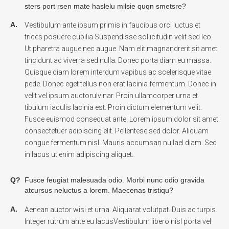
sters port rsen mate haslelu milsie quqn smetsre?
A.
Vestibulum ante ipsum primis in faucibus orci luctus et
trices posuere cubilia Suspendisse sollicitudin velit sed leo.
Ut pharetra augue nec augue. Nam elit magnandrerit sit amet
tincidunt ac viverra sed nulla. Donec porta diam eu massa.
Quisque diam lorem interdum vapibus ac scelerisque vitae
pede. Donec eget tellus non erat lacinia fermentum. Donec in
velit vel ipsum auctorulvinar. Proin ullamcorper urna et
tibulum iaculis lacinia est. Proin dictum elementum velit.
Fusce euismod consequat ante. Lorem ipsum dolor sit amet
consectetuer adipiscing elit. Pellentese sed dolor. Aliquam
congue fermentum nisl. Mauris accumsan nullael diam. Sed
in lacus ut enim adipiscing aliquet.
Q?
Fusce feugiat malesuada odio. Morbi nunc odio gravida
atcursus neluctus a lorem. Maecenas tristiqu?
A.
Aenean auctor wisi et urna. Aliquarat volutpat. Duis ac turpis.
Integer rutrum ante eu lacusVestibulum libero nisl porta vel