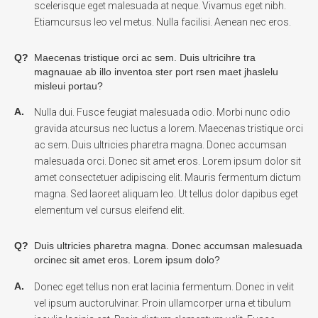
scelerisque eget malesuada at neque. Vivamus eget nibh.
Etiamcursus leo vel metus. Nulla facilisi. Aenean nec eros.
Q?
Maecenas tristique orci ac sem. Duis ultricihre tra
magnauae ab illo inventoa ster port rsen maet jhaslelu
misleui portau?
A.
Nulla dui. Fusce feugiat malesuada odio. Morbi nunc odio
gravida atcursus nec luctus a lorem. Maecenas tristique orci
ac sem. Duis ultricies pharetra magna. Donec accumsan
malesuada orci. Donec sit amet eros. Lorem ipsum dolor sit
amet consectetuer adipiscing elit. Mauris fermentum dictum
magna. Sed laoreet aliquam leo. Ut tellus dolor dapibus eget
elementum vel cursus eleifend elit.
Q?
Duis ultricies pharetra magna. Donec accumsan malesuada
orcinec sit amet eros. Lorem ipsum dolo?
A.
Donec eget tellus non erat lacinia fermentum. Donec in velit
vel ipsum auctorulvinar. Proin ullamcorper urna et tibulum